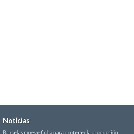
Contraseña
*
Mantenerme conectado
¿Has olvidado tu contraseña?
Noticias
Bruselas mueve ficha para proteger la producción