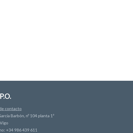
P.O.
de contacto
arcía Barbón, nº 104 planta 1ª
Vigo
no: +34 986 439 611