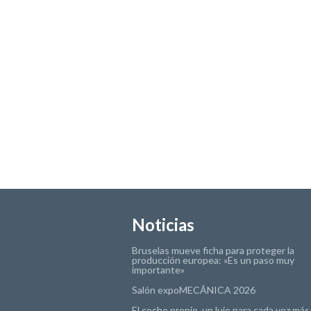
Noticias
Bruselas mueve ficha para proteger la
producción europea: «Es un paso muy
importante»
Salón expoMECÂNICA 2026
El coche propio, un lujo para cada vez más