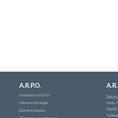
Mantenerme conectado
¿Has olvidado tu contraseña?
A.R.P.O.
A.R.
Asociados A.R.P.O.
Datos 
Información legal
Avda. G
36201 
Donde Estamos
Teléfo
Términos y condiciones