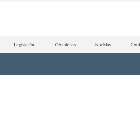
Legislación
Obsoletos
Noticias
Cont
Nombre de usuario / Email
*
Contraseña
*