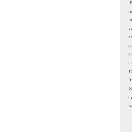
d
n
o
s
a
ju
j
m
a
f
o
a
ju