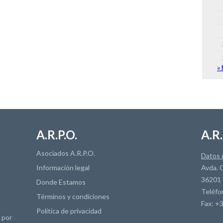
«
A.R.P.O.
A.R.
Asociados A.R.P.O.
Datos 
Información legal
Avda. G
36201 
Donde Estamos
Teléfo
Términos y condiciones
Fax: +
Política de privacidad
r por