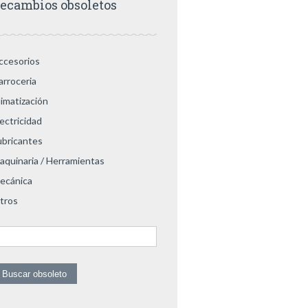
ecambios obsoletos
ccesorios
arroceria
limatización
lectricidad
ubricantes
aquinaria / Herramientas
ecánica
tros