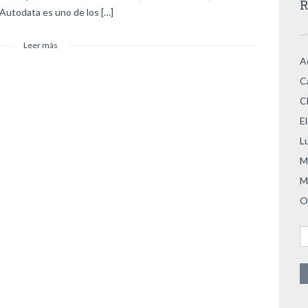
R
 Autodata es uno de los […]
Leer más
A
C
C
E
L
M
M
O