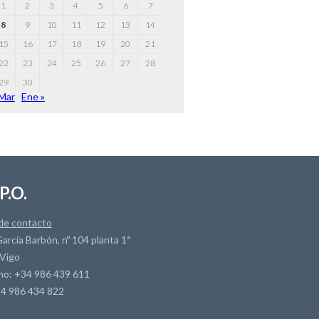
1
2
3
4
5
6
7
8
9
10
11
12
13
14
15
16
17
18
19
20
21
22
23
24
25
26
27
28
29
30
 Mar
Ene »
P.O.
de contacto
arcía Barbón, nº 104 planta 1ª
Vigo
no: +34 986 439 611
34 986 434 822