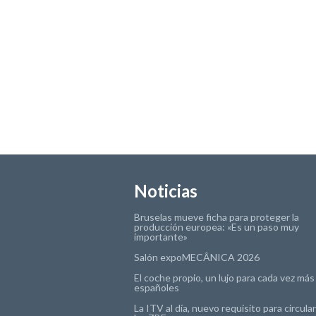
Noticias
Bruselas mueve ficha para proteger la
producción europea: «Es un paso muy
importante»
Salón expoMECÂNICA 2026
El coche propio, un lujo para cada vez más
españoles
La ITV al día, nuevo requisito para circula