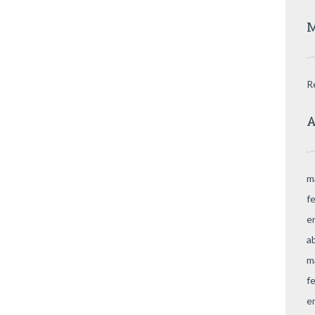
M
R
A
m
f
e
a
m
f
e